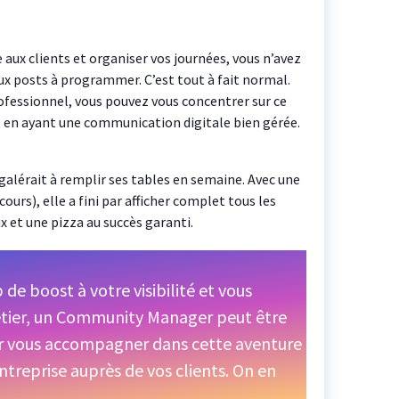
 aux clients et organiser vos journées, vous n’avez
ux posts à programmer. C’est tout à fait normal.
ofessionnel, vous pouvez vous concentrer sur ce
t en ayant une communication digitale bien gérée.
 galérait à remplir ses tables en semaine. Avec une
ours), elle a fini par afficher complet tous les
x et une pizza au succès garanti.
de boost à votre visibilité et vous
étier, un Community Manager peut être
our vous accompagner dans cette aventure
entreprise auprès de vos clients. On en