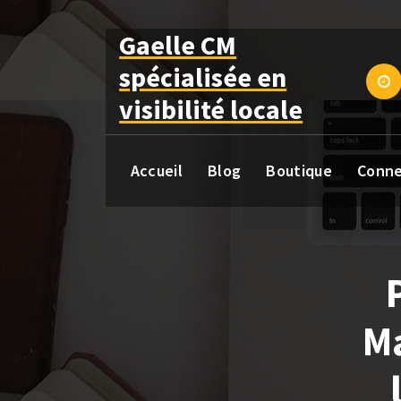
Aller
au
Gaelle CM
contenu
spécialisée en
visibilité locale
Accueil
Blog
Boutique
Conne
Ma