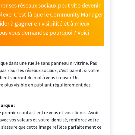
rer ses réseaux sociaux peut vite devenir
exe. C’est là que le Community Manager
ider à gagner en visibilité et à mieux
ous vous demandez pourquoi ? Voici
ue dans une ruelle sans panneau ni vitrine. Pas
pas ? Sur les réseaux sociaux, c’est pareil : si votre
clients auront du mal à vous trouver. Un
 plus visible en publiant régulièrement des
arque :
e premier contact entre vous et vos clients. Avoir
vec vos valeurs et votre identité, renforce votre
s’assure que cette image reflète parfaitement ce