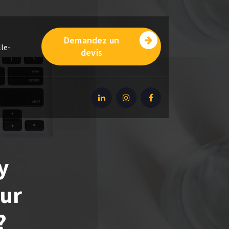
Demandez un
le-
devis
y
our
?