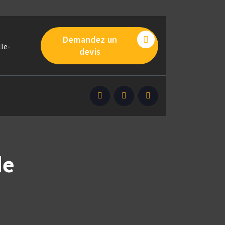
Demandez un
le-
devis
de