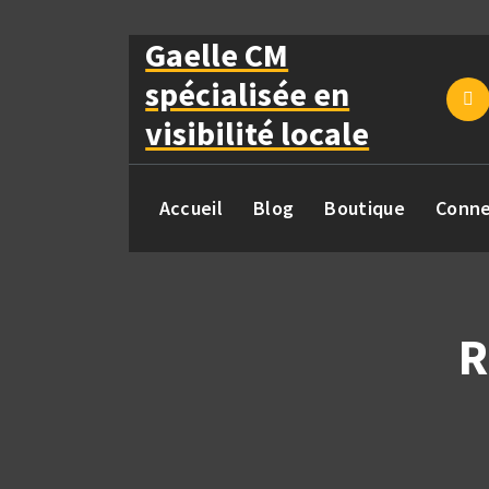
Aller
au
Gaelle CM
contenu
spécialisée en
visibilité locale
Accueil
Blog
Boutique
Conne
R