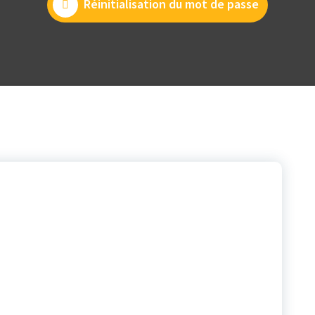
Réinitialisation du mot de passe
 mot de passe, veuillez saisir votre
ou votre identifiant ci-dessous.